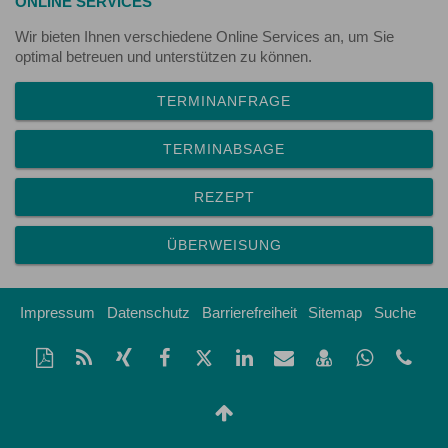
ONLINE SERVICES
Wir bieten Ihnen verschiedene Online Services an, um Sie
optimal betreuen und unterstützen zu können.
TERMINANFRAGE
TERMINABSAGE
REZEPT
ÜBERWEISUNG
Impressum
Datenschutz
Barrierefreiheit
Sitemap
Suche
Diese
RSS-
Auf
Auf
Auf
Auf
Per
vCard
Auf
tel
Seite
Feed
Xing
Facebook
Twitter
LinkedIn
Mail
speichern
Whatsap
(34
als
mitteilen
teilen
teilen
teilen
empfehlen
teilen
224
Nach
PDF
oben
drucken
Scrollen