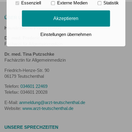
Essenziell
Externe Medien
Statistik
ÜBER UNS
Akzeptieren
Hausärztliche Praxis (BAG)
Einstellungen übernehmen
Dr. med. Frederic Putzschke
Facharzt für Allgemeinmedizin
Dr. med. Tina Putzschke
Fachärztin für Allgemeinmedizin
Friedrich-Henze-Str. 90
06179 Teutschenthal
Telefon:
034601 22469
Telefax: 034601 20028
E-Mail:
anmeldung@arzt-teutschenthal.de
Website:
www.arzt-teutschenthal.de
UNSERE SPRECHZEITEN