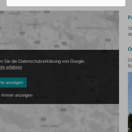
P
St
d
Ö
Di
en Sie die Datenschutzerklärung von Google.
Bu
hr erfahren
rte anzeigen
 immer anzeigen