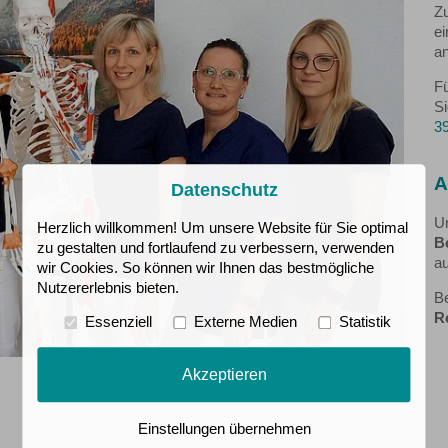
Zu
ei
an
F
Si
3
A
Datenschutz
U
Herzlich willkommen! Um unsere Website für Sie optimal
B
zu gestalten und fortlaufend zu verbessern, verwenden
au
wir Cookies. So können wir Ihnen das bestmögliche
Nutzererlebnis bieten.
Be
R
Essenziell
Externe Medien
Statistik
Akzeptieren
Einstellungen übernehmen