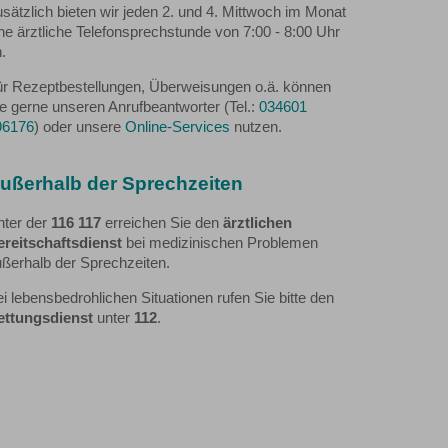
sätzlich bieten wir jeden 2. und 4. Mittwoch im Monat
ne ärztliche Telefonsprechstunde von 7:00 - 8:00 Uhr
.
ür Rezeptbestellungen, Überweisungen o.ä. können
e gerne unseren Anrufbeantworter (Tel.:
034601
96176
) oder unsere
Online-Services
nutzen.
ußerhalb der Sprechzeiten
nter der
116 117
erreichen Sie den
ärztlichen
ereitschaftsdienst
bei medizinischen Problemen
ßerhalb der Sprechzeiten.
i lebensbedrohlichen Situationen rufen Sie bitte den
ettungsdienst
unter
112
.