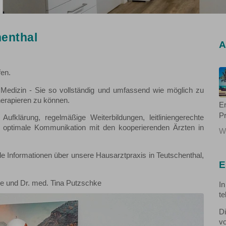
henthal
A
fen.
n Medizin - Sie so vollständig und umfassend wie möglich zu
herapieren zu können.
Er
Pr
e Aufklärung, regelmäßige Weiterbildungen, leitliniengerechte
e optimale Kommunikation mit den kooperierenden Ärzten in
We
e Informationen über unsere Hausarztpraxis in Teutschenthal,
E
ke und Dr. med. Tina Putzschke
In
te
Di
vo