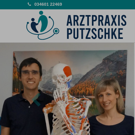
034601 22469
Previous